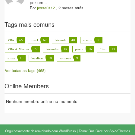
por um...
Por
jesse0112
,
2 meses atrás
Tags mais comuns
VBA
65
excel
62
Fórmula
40
macro
30
VBA & Macros
27
Formulas
18
procv
16
filtro
13
soma
10
localizar
10
somases
9
Ver todas as tags (468)
Online Members
Nenhum membro online no momento
Orgulhosamente desenvolvido com
WordPress
| Tema:
BusiCare
por
SpiceThemes