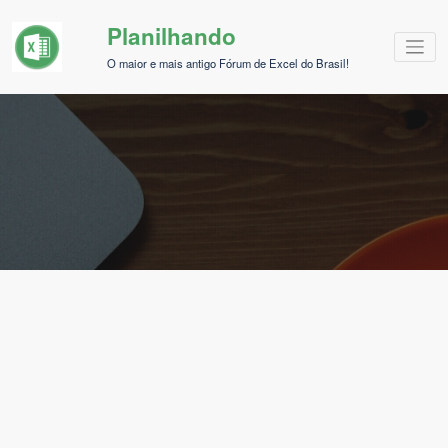
Pular
Planilhando
para
o
O maior e mais antigo Fórum de Excel do Brasil!
conteúdo