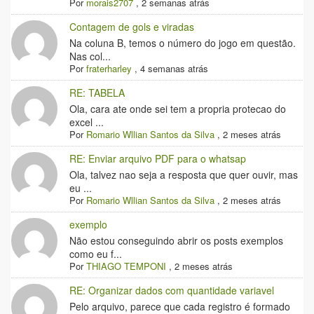
Por
morais2707
,
2 semanas atrás
Contagem de gols e viradas
Na coluna B, temos o número do jogo em questão.
Nas col...
Por
fraterharley
,
4 semanas atrás
RE: TABELA
Ola, cara ate onde sei tem a propria protecao do
excel ...
Por
Romario Wllian Santos da Silva
,
2 meses atrás
RE: Enviar arquivo PDF para o whatsap
Ola, talvez nao seja a resposta que quer ouvir, mas
eu ...
Por
Romario Wllian Santos da Silva
,
2 meses atrás
exemplo
Não estou conseguindo abrir os posts exemplos
como eu f...
Por
THIAGO TEMPONI
,
2 meses atrás
RE: Organizar dados com quantidade variavel
Pelo arquivo, parece que cada registro é formado