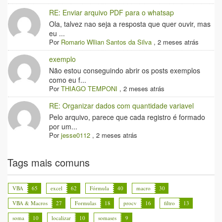
RE: Enviar arquivo PDF para o whatsap
Ola, talvez nao seja a resposta que quer ouvir, mas
eu ...
Por
Romario Wllian Santos da Silva
,
2 meses atrás
exemplo
Não estou conseguindo abrir os posts exemplos
como eu f...
Por
THIAGO TEMPONI
,
2 meses atrás
RE: Organizar dados com quantidade variavel
Pelo arquivo, parece que cada registro é formado
por um...
Por
jesse0112
,
2 meses atrás
Tags mais comuns
VBA
65
excel
62
Fórmula
40
macro
30
VBA & Macros
27
Formulas
18
procv
16
filtro
13
soma
10
localizar
10
somases
9