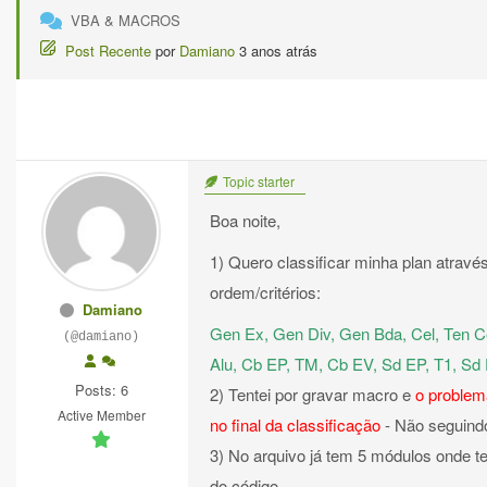
VBA & MACROS
Post Recente
por
Damiano
3 anos atrás
Topic starter
Boa noite,
1) Quero classificar minha plan atravé
ordem/critérios:
Damiano
Gen Ex, Gen Div, Gen Bda, Cel, Ten Cel,
(@damiano)
Alu, Cb EP, TM, Cb EV, Sd EP, T1, Sd 
Posts: 6
2) Tentei por gravar macro e
o problem
Active Member
no final da classificação
- Não seguindo
3) No arquivo já tem 5 módulos onde t
do código.