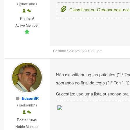
(@damiano)
Classificar-ou-Ordenar-pela-co
Posts: 6
Active Member
Postado : 23/02/2023 10:20 pm
Não classificou pq. as patentes ("1º T
sobrando no final do texto ("1º Ten ", "2
Sugestão: use uma lista suspensa pra s
EdsonBR
(@edsonbr)
Posts: 1049
Noble Member