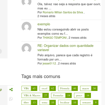
Ola, talvez nao seja a resposta que quer ouvir,
mas eu ...
Por
Romario Wllian Santos da Silva
,
2 meses atrás
exemplo
Não estou conseguindo abrir os posts
exemplos como eu f...
Por
THIAGO TEMPONI
,
2 meses atrás
RE: Organizar dados com quantidade
variavel
Pelo arquivo, parece que cada registro é
formado por um...
Por
jesse0112
,
2 meses atrás
Tags mais comuns
VBA
65
excel
62
Fórmula
40
macro
30
VBA & Macros
27
Formulas
18
procv
16
filtro
13
soma
10
localizar
10
somases
9