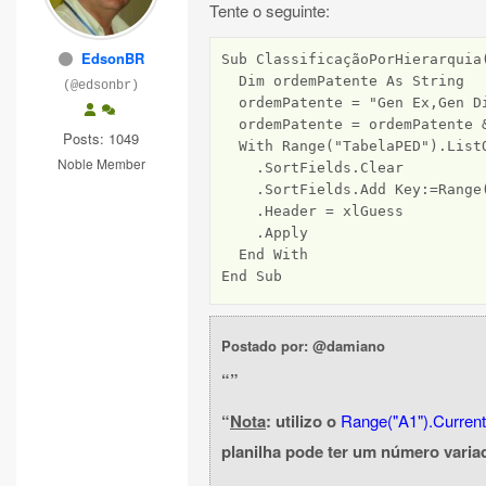
Tente o seguinte:
EdsonBR
Sub ClassificaçãoPorHierarquia(
  Dim ordemPatente As String

(@edsonbr)
  ordemPatente = "Gen Ex,Gen D
  ordemPatente = ordemPatente 
Posts: 1049
  With Range("TabelaPED").ListO
Noble Member
    .SortFields.Clear

    .SortFields.Add Key:=Range
    .Header = xlGuess

    .Apply

  End With

End Sub
Postado por: @damiano
Nota
: utilizo o
Range("A1").Curren
planilha pode ter um número variad