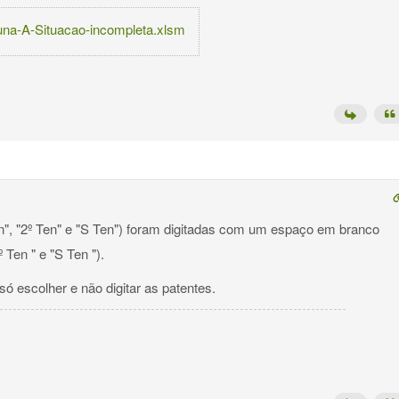
luna-A-Situacao-incompleta.xlsm
en", "2º Ten" e "S Ten") foram digitadas com um espaço em branco
º Ten " e "S Ten ").
ó escolher e não digitar as patentes.