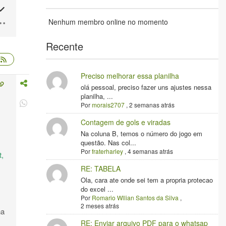
Nenhum membro online no momento
Recente
Preciso melhorar essa planilha
olá pessoal, preciso fazer uns ajustes nessa
planilha, ...
Por
morais2707
,
2 semanas atrás
Contagem de gols e viradas
Na coluna B, temos o número do jogo em
questão. Nas col...
Por
fraterharley
,
4 semanas atrás
t,
RE: TABELA
Ola, cara ate onde sei tem a propria protecao
do excel ...
Por
Romario Wllian Santos da Silva
,
2 meses atrás
ha
RE: Enviar arquivo PDF para o whatsap