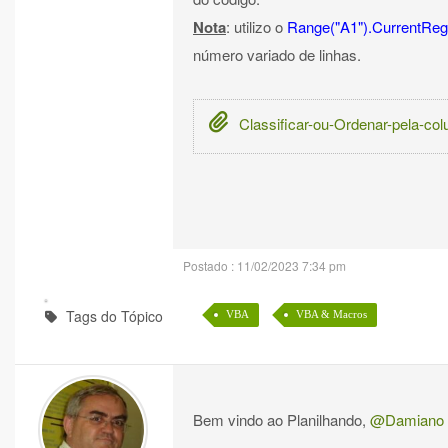
Nota
: utilizo o
Range("A1").CurrentReg
número variado de linhas.
Classificar-ou-Ordenar-pela-co
Postado : 11/02/2023 7:34 pm
Tags do Tópico
VBA
VBA & Macros
Bem vindo ao Planilhando,
@Damiano