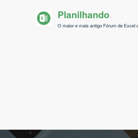
Pular
Planilhando
para
o
O maior e mais antigo Fórum de Excel d
conteúdo