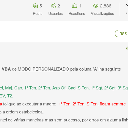
5
2
1
2,886
Posts
Usuários
Reactions
Visualizações
RSS
s
VBA
de
MODO PERSONALIZADO
pela coluna "A" na seguinte
 Maj, Cap, 1º Ten, 2º Ten, Asp Of, Cad, S Ten, 1º Sgt, 2º Sgt, 3º Sg
EV, T2.
a
foi que ao executar a macro:
1º Ten, 2º Ten, S Ten, ficam sempre
 a ordem estabelecida.
entei de várias maneiras mas sem sucesso, por erros em alguma lin