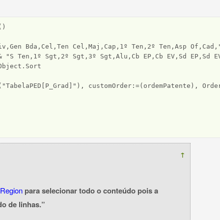
)

iv,Gen Bda,Cel,Ten Cel,Maj,Cap,1º Ten,2º Ten,Asp Of,Cad,"
& "S Ten,1º Sgt,2º Sgt,3º Sgt,Alu,Cb EP,Cb EV,Sd EP,Sd EV
bject.Sort

("TabelaPED[P_Grad]"), customOrder:=(ordemPatente), Order
↑
tRegion
para selecionar todo o conteúdo pois a
o de linhas.