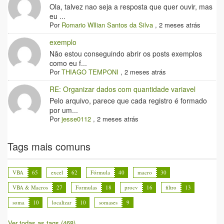
Ola, talvez nao seja a resposta que quer ouvir, mas
eu ...
Por
Romario Wllian Santos da Silva
,
2 meses atrás
exemplo
Não estou conseguindo abrir os posts exemplos
como eu f...
Por
THIAGO TEMPONI
,
2 meses atrás
RE: Organizar dados com quantidade variavel
Pelo arquivo, parece que cada registro é formado
por um...
Por
jesse0112
,
2 meses atrás
Tags mais comuns
VBA
65
excel
62
Fórmula
40
macro
30
VBA & Macros
27
Formulas
18
procv
16
filtro
13
soma
10
localizar
10
somases
9
Ver todas as tags (468)