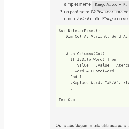
simplesmente
Range.Value = Ra
no parâmetro
Wath:=
usar uma da
como
Variant
e não
String
e no se
Sub DeletarReset()

   Dim Col As Variant, Word As 
   ...

   ...

   With Columns(Col)

     If IsDate(Word) Then

       .Value = .Value  'Atenç
       Word = CDate(Word)

     End If

     .Replace Word, "#N/A", xlW
   ...

   ...

Outra abordagem muito utilizada para fa