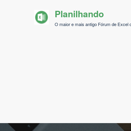
Pular
Planilhando
para
o
O maior e mais antigo Fórum de Excel d
conteúdo