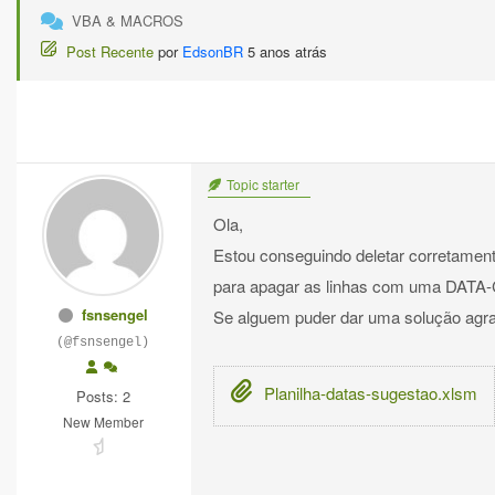
VBA & MACROS
Post Recente
por
EdsonBR
5 anos atrás
Topic starter
Ola,
Estou conseguindo deletar corretame
para apagar as linhas com uma DATA-C
fsnsengel
Se alguem puder dar uma solução agr
(@fsnsengel)
Planilha-datas-sugestao.xlsm
Posts: 2
New Member