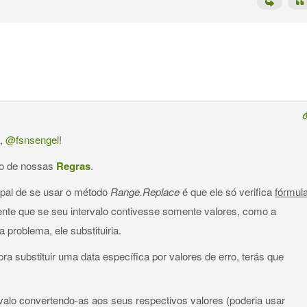
o,
@fsnsengel
!
ro de nossas
Regras
.
ipal de se usar o método
Range.Replace
é que ele só verifica
fórmul
nte que se seu intervalo contivesse somente valores, como a
a problema, ele substituiria.
ra substituir uma data específica por valores de erro, terás que
rvalo convertendo-as aos seus respectivos valores (poderia usar