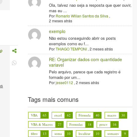
Ola, talvez nao seja a resposta que quer ouvir,
mas eu ...
Por
Romario Wllian Santos da Silva
,
2 meses atrás
exemplo
Não estou conseguindo abrir os posts
exemplos como eu f...
Por
THIAGO TEMPONI
,
2 meses atrás
RE: Organizar dados com quantidade
variavel
Pelo arquivo, parece que cada registro é
formado por um...
Por
jesse0112
,
2 meses atrás
as
Tags mais comuns
VBA
65
excel
62
Fórmula
40
macro
30
VBA & Macros
27
Formulas
18
procv
16
filtro
13
soma
10
localizar
10
somases
9