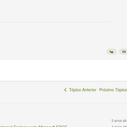
Tópico Anterior
Próximo Tópi
3 anos at
4 anos at