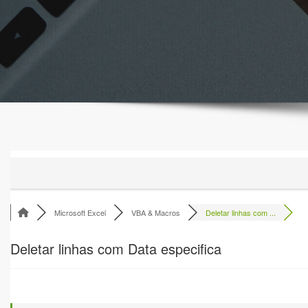
Microsoft Excel
VBA & Macros
Deletar linhas com ...
Deletar linhas com Data especifica