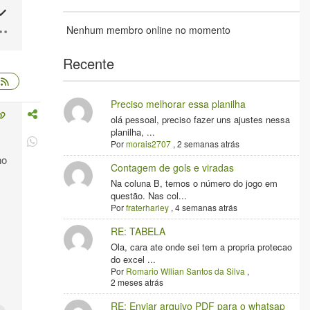
Nenhum membro online no momento
Recente
Preciso melhorar essa planilha
olá pessoal, preciso fazer uns ajustes nessa
planilha, ...
Por
morais2707
,
2 semanas atrás
no
Contagem de gols e viradas
Na coluna B, temos o número do jogo em
questão. Nas col...
Por
fraterharley
,
4 semanas atrás
RE: TABELA
Ola, cara ate onde sei tem a propria protecao
do excel ...
Por
Romario Wllian Santos da Silva
,
2 meses atrás
RE: Enviar arquivo PDF para o whatsap