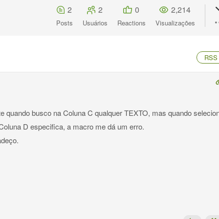
2
2
0
2,214
Posts
Usuários
Reactions
Visualizações
RSS
nte quando busco na Coluna C qualquer TEXTO, mas quando selecio
oluna D especifica, a macro me dá um erro.
adeço.