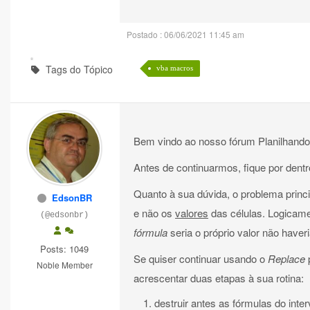
Postado : 06/06/2021 11:45 am
Tags do Tópico
vba macros
Bem vindo ao nosso fórum Planilhand
Antes de continuarmos, fique por dent
Quanto à sua dúvida, o problema princ
EdsonBR
e não os
valores
das células. Logicame
(@edsonbr)
fórmula
seria o próprio valor não haveri
Posts: 1049
Se quiser continuar usando o
Replace
p
Noble Member
acrescentar duas etapas à sua rotina:
destruir antes as fórmulas do inte