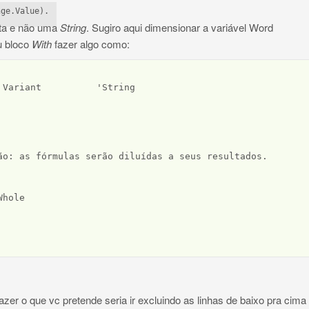
nge.Value).
ta e não uma
String
. Sugiro aqui dimensionar a variável Word
u bloco
With
fazer algo como:
Variant          'String

ão: as fórmulas serão diluídas a seus resultados.

hole

zer o que vc pretende seria ir excluindo as linhas de baixo pra cima