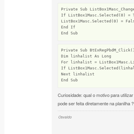
Private Sub ListBox1Masc_Change
If ListBox1Masc.Selected(0) = T
ListBox1Masc.Selected(0) = Fals
End If

End Sub
Private Sub BtExRegPbdM_Click()
Dim linhalist As Long

For linhalist = ListBox1Masc.Li
If ListBox1Masc.Selected(linha
Next linhalist

End Sub
Curiosidade: qual o motivo para utiliza
pode ser feita diretamente na planilha ?
Osvaldo