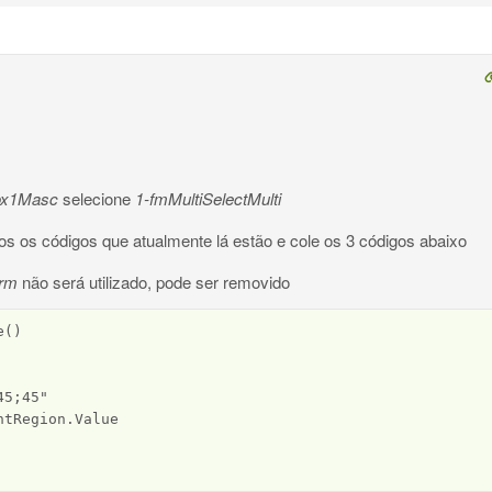
ox1Masc
selecione
1-fmMultiSelectMulti
s os códigos que atualmente lá estão e cole os 3 códigos abaixo
rm
não será utilizado, pode ser removido
()

5;45"

tRegion.Value
