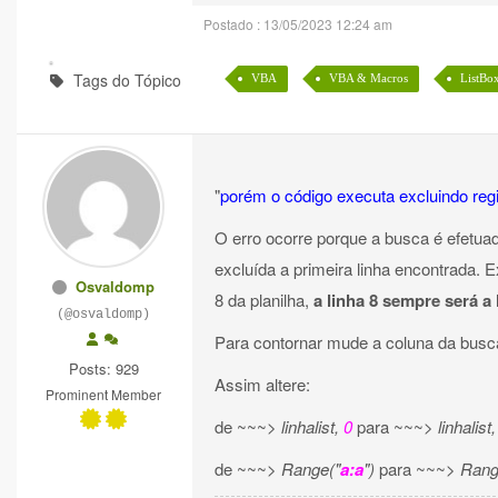
Postado : 13/05/2023 12:24 am
Tags do Tópico
VBA
VBA & Macros
ListBo
"
porém o código executa excluindo reg
O erro ocorre porque a busca é efetu
excluída a primeira linha encontrada. 
Osvaldomp
8 da planilha,
a linha 8 sempre será a 
(@osvaldomp)
Para contornar mude a coluna da busca
Posts: 929
Assim altere:
Prominent Member
de ~~~>
linhalist,
0
para ~~~>
linhalist
de ~~~>
Range("
a:a
")
para ~~~>
Rang