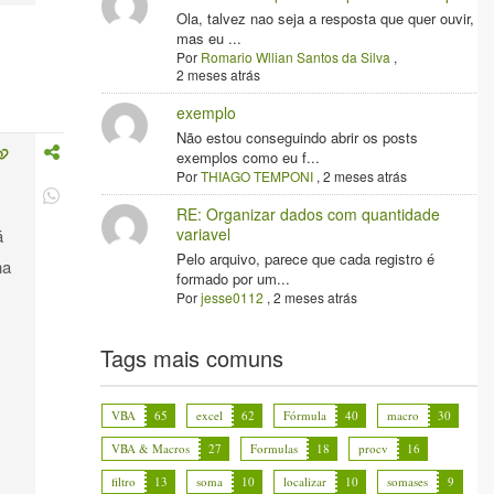
Ola, talvez nao seja a resposta que quer ouvir,
mas eu ...
Por
Romario Wllian Santos da Silva
,
2 meses atrás
exemplo
Não estou conseguindo abrir os posts
exemplos como eu f...
Por
THIAGO TEMPONI
,
2 meses atrás
RE: Organizar dados com quantidade
variavel
á
Pelo arquivo, parece que cada registro é
ha
formado por um...
Por
jesse0112
,
2 meses atrás
Tags mais comuns
VBA
65
excel
62
Fórmula
40
macro
30
VBA & Macros
27
Formulas
18
procv
16
filtro
13
soma
10
localizar
10
somases
9