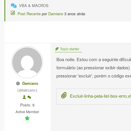
VBA & MACROS
Post Recente
por
Damiano
3 anos atrás
Topic starter
Boa noite. Estou com a seguinte dificu
formulário (ao pressionar exibir dados) 
pressionar 'excluir', porém o código e
Damiano
(@damiano)
Excluir-linha-pela-list-box-erro.
Posts: 6
Active Member