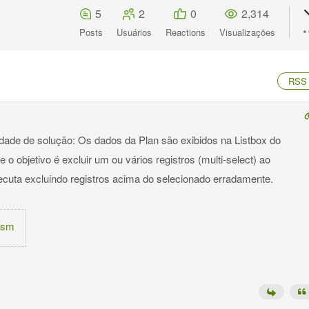
5
2
0
2,314
Posts
Usuários
Reactions
Visualizações
RSS
ldade de solução: Os dados da Plan são exibidos na Listbox do
e o objetivo é excluir um ou vários registros (multi-select) ao
xecuta excluindo registros acima do selecionado erradamente.
xlsm