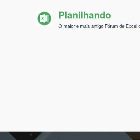
Pular
Planilhando
para
o
O maior e mais antigo Fórum de Excel d
conteúdo