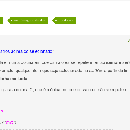
x
excluir registro da Plan
multiselect
istros acima do selecionado
"
ada em uma coluna em que os valores se repetem, então
sempre
ser
Exemplo: qualquer item que seja selecionado na
ListBox
a partir da lin
linha excluída
.
 para a coluna C, que é a única em que os valores não se repetem.
,
2
e("
C:C
")