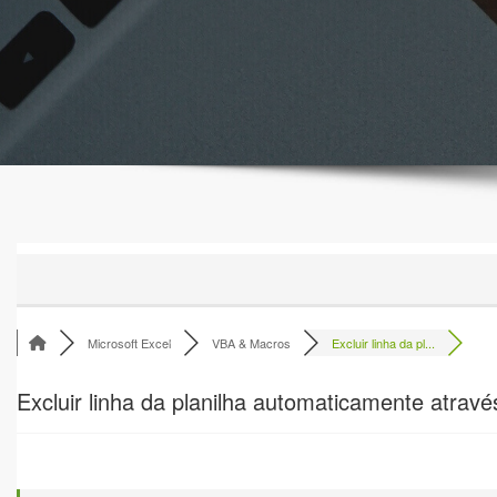
Microsoft Excel
VBA & Macros
Excluir linha da pl...
Excluir linha da planilha automaticamente através