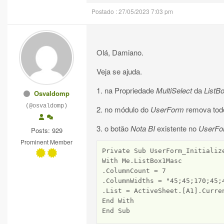
Postado : 27/05/2023 7:03 pm
Olá, Damiano.
Veja se ajuda.
1. na Propriedade
MultiSelect
da
ListB
Osvaldomp
(@osvaldomp)
2. no módulo do
UserForm
remova todo
3. o botão
Nota BI
existente no
UserFo
Posts: 929
Prominent Member
Private Sub UserForm_Initialize
With Me.ListBox1Masc

.ColumnCount = 7

.ColumnWidths = "45;45;170;45;4
.List = ActiveSheet.[A1].Curren
End With

End Sub