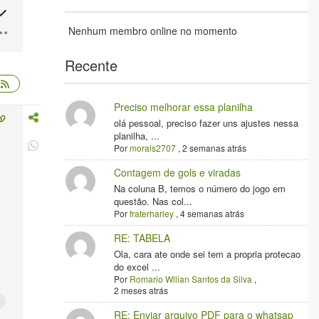
Nenhum membro online no momento
Recente
Preciso melhorar essa planilha
olá pessoal, preciso fazer uns ajustes nessa
planilha, ...
Por
morais2707
,
2 semanas atrás
Contagem de gols e viradas
Na coluna B, temos o número do jogo em
questão. Nas col...
Por
fraterharley
,
4 semanas atrás
RE: TABELA
Ola, cara ate onde sei tem a propria protecao
do excel ...
Por
Romario Wllian Santos da Silva
,
2 meses atrás
RE: Enviar arquivo PDF para o whatsap