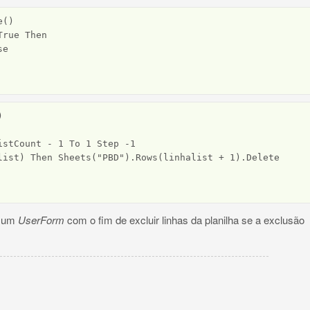
()

rue Then

e



stCount - 1 To 1 Step -1

list) Then Sheets("PBD").Rows(linhalist + 1).Delete

r um
UserForm
com o fim de excluir linhas da planilha se a exclusão