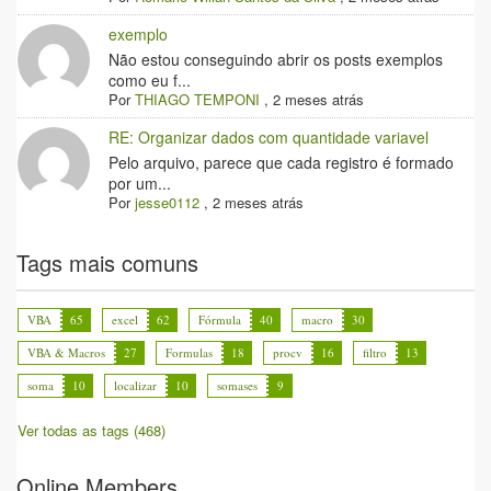
exemplo
Não estou conseguindo abrir os posts exemplos
como eu f...
Por
THIAGO TEMPONI
,
2 meses atrás
RE: Organizar dados com quantidade variavel
Pelo arquivo, parece que cada registro é formado
por um...
Por
jesse0112
,
2 meses atrás
Tags mais comuns
VBA
65
excel
62
Fórmula
40
macro
30
VBA & Macros
27
Formulas
18
procv
16
filtro
13
soma
10
localizar
10
somases
9
Ver todas as tags (468)
Online Members