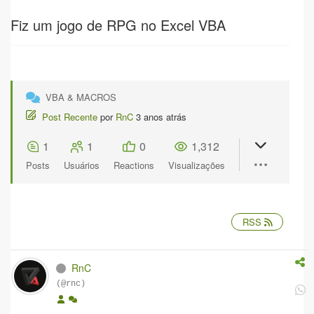
Fiz um jogo de RPG no Excel VBA
VBA & MACROS
Post Recente
por
RnC
3 anos atrás
1
1
0
1,312
Posts
Usuários
Reactions
Visualizações
RSS
RnC
(@rnc)