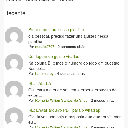
Recente
Preciso melhorar essa planilha
olá pessoal, preciso fazer uns ajustes nessa
planilha, ...
Por
morais2707
,
2 semanas atrás
Contagem de gols e viradas
Na coluna B, temos o número do jogo em questão.
Nas col...
Por
fraterharley
,
4 semanas atrás
RE: TABELA
Ola, cara ate onde sei tem a propria protecao do
excel ...
Por
Romario Wllian Santos da Silva
,
2 meses atrás
RE: Enviar arquivo PDF para o whatsap
Ola, talvez nao seja a resposta que quer ouvir, mas
eu ...
Por
Romario Wllian Santos da Silva
,
2 meses atrás