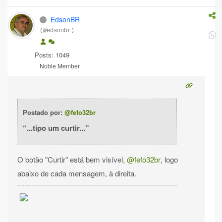
EdsonBR
(@edsonbr)
Posts: 1049
Noble Member
Postado por:
@fefo32br
...tipo um curtir...
O botão "Curtir" está bem visível,
@fefo32br
, logo
abaixo de cada mensagem, à direita.