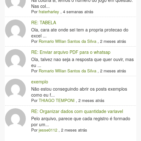
Na coluna B, temos o número do jogo em questão.
Nas col...
Por
fraterharley
,
4 semanas atrás
RE: TABELA
Ola, cara ate onde sei tem a propria protecao do
excel ...
Por
Romario Wllian Santos da Silva
,
2 meses atrás
RE: Enviar arquivo PDF para o whatsap
Ola, talvez nao seja a resposta que quer ouvir, mas
eu ...
Por
Romario Wllian Santos da Silva
,
2 meses atrás
exemplo
Não estou conseguindo abrir os posts exemplos
como eu f...
Por
THIAGO TEMPONI
,
2 meses atrás
RE: Organizar dados com quantidade variavel
Pelo arquivo, parece que cada registro é formado
por um...
Por
jesse0112
,
2 meses atrás