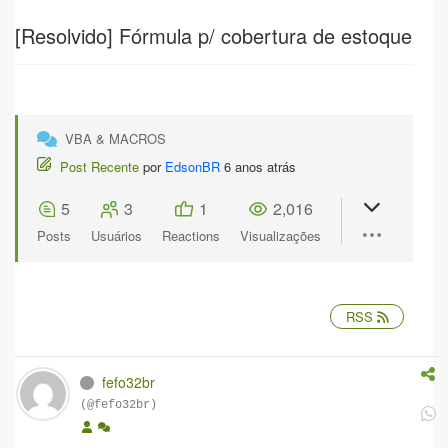
[Resolvido]
Fórmula p/ cobertura de estoque
VBA & MACROS
Post Recente
por
EdsonBR
6 anos atrás
5
3
1
2,016
Posts
Usuários
Reactions
Visualizações
RSS
fefo32br
(@fefo32br)