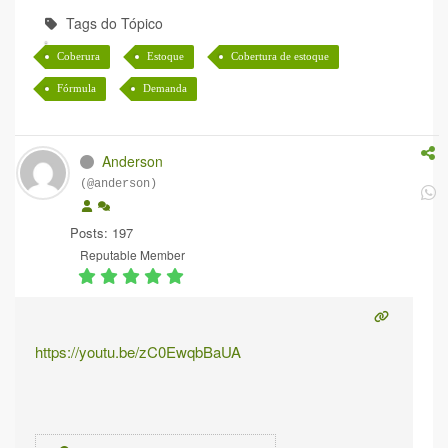
Tags do Tópico
Coberura
Estoque
Cobertura de estoque
Fórmula
Demanda
Anderson
(@anderson)
Posts: 197
Reputable Member
https://youtu.be/zC0EwqbBaUA