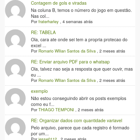
Contagem de gols e viradas
Na coluna B, temos o número do jogo em questão.
Nas col...
Por
fraterharley
,
4 semanas atrás
RE: TABELA
Ola, cara ate onde sei tem a propria protecao do
excel ...
Por
Romario Wllian Santos da Silva
,
2 meses atrás
RE: Enviar arquivo PDF para o whatsap
Ola, talvez nao seja a resposta que quer ouvir, mas
eu ...
Por
Romario Wllian Santos da Silva
,
2 meses atrás
exemplo
Não estou conseguindo abrir os posts exemplos
como eu f...
Por
THIAGO TEMPONI
,
2 meses atrás
RE: Organizar dados com quantidade variavel
Pelo arquivo, parece que cada registro é formado
por um...
Por
jesse0112
,
2 meses atrás