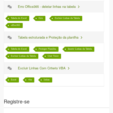
Erro Office365 - deletar linhas na tabela
Tabela do Excel
Erro
Excluir Linhas da Tabela
office365
Tabela estruturada e Proteção da planilha
Tabela do Excel
Proteger Planilha
Inserir Linhas da Tabela
Excluir Linhas da Tabela
User Voice
Excluir Linhas Com Criterio VBA
Excel
vba
linhas
Registre-se