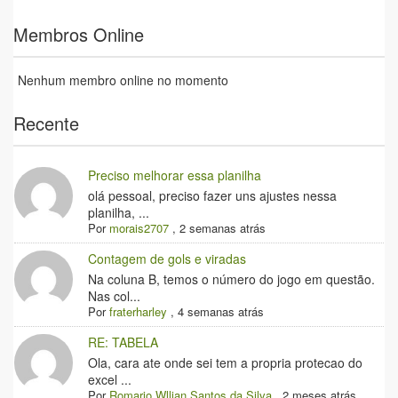
Membros Online
Nenhum membro online no momento
Recente
Preciso melhorar essa planilha
olá pessoal, preciso fazer uns ajustes nessa
planilha, ...
Por
morais2707
,
2 semanas atrás
Contagem de gols e viradas
Na coluna B, temos o número do jogo em questão.
Nas col...
Por
fraterharley
,
4 semanas atrás
RE: TABELA
Ola, cara ate onde sei tem a propria protecao do
excel ...
Por
Romario Wllian Santos da Silva
,
2 meses atrás