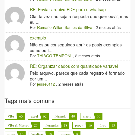
RE: Enviar arquivo PDF para o whatsap
Ola, talvez nao seja a resposta que quer ouvir, mas
eu ...
Por
Romario Wllian Santos da Silva
,
2 meses atrás
exemplo
Não estou conseguindo abrir os posts exemplos
como eu f...
Por
THIAGO TEMPONI
,
2 meses atrás
RE: Organizar dados com quantidade variavel
Pelo arquivo, parece que cada registro é formado
por um...
Por
jesse0112
,
2 meses atrás
Tags mais comuns
VBA
65
excel
62
Fórmula
40
macro
30
VBA & Macros
27
Formulas
18
procv
16
filtro
13
soma
10
localizar
10
somases
9