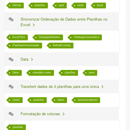
Dúvida
planilhas
sped
excel
fiscal
Sincronizar Ordenação de Dados entre Planilhas no
Excel
ExcelVBA
ValidaçãoDeDados
OrdenaçãoAutomática
PlanilhasSincronizadas
ÍndiceECorresp
Data
Datas
calendário turno
planilhas
meta
Transferir dados de 3 planilhas para uma única
inserir
planilhas
dados
automaticamente
Formatação de colunas
planilhas