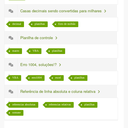
Casas decimais sendo convertidas para milhares
decimal
planilhas
Erro de milhão
Planilha de controle
macro
VBA
planilhas
Erro 1004, soluções!?
VBA
erro1004
excel
planilhas
Referência de linha absoluta e coluna relativa
referencias absolutas
referencias relativas
planilhas
somase