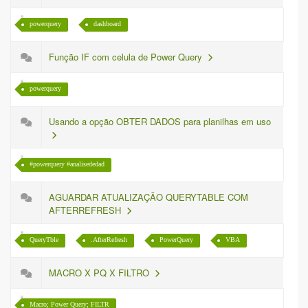
powerquery
dashboard
Função IF com celula de Power Query
powerquery
Usando a opção OBTER DADOS para planilhas em uso
#powerquery #analisededad
AGUARDAR ATUALIZAÇÃO QUERYTABLE COM
AFTERREFRESH
QueryTble
.AfterRefresh
PowerQuery
VBA
MACRO X PQ X FILTRO
Macro; Power Query; FILTR