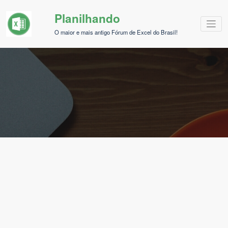
Pular
Planilhando
para
o
O maior e mais antigo Fórum de Excel do Brasil!
conteúdo