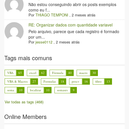
Não estou conseguindo abrir os posts exemplos
como eu f...
Por
THIAGO TEMPONI
,
2 meses atrás
RE: Organizar dados com quantidade variavel
Pelo arquivo, parece que cada registro é formado
por um...
Por
jesse0112
,
2 meses atrás
Tags mais comuns
VBA
65
excel
62
Fórmula
40
macro
30
VBA & Macros
27
Formulas
18
procv
16
filtro
13
soma
10
localizar
10
somases
9
Ver todas as tags (468)
Online Members