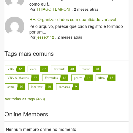
como eu f...
Por
THIAGO TEMPONI
,
2 meses atrás
RE: Organizar dados com quantidade variavel
Pelo arquivo, parece que cada registro é formado
por um...
Por
jesse0112
,
2 meses atrás
Tags mais comuns
VBA
65
excel
62
Fórmula
40
macro
30
VBA & Macros
27
Formulas
18
procv
16
filtro
13
soma
10
localizar
10
somases
9
Ver todas as tags (468)
Online Members
Nenhum membro online no momento