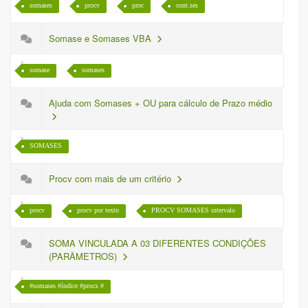
somases
procv
proc
cont.ses
Somase e Somases VBA
somase
somases
Ajuda com Somases + OU para cálculo de Prazo médio
SOMASES
Procv com mais de um critério
procv
procv por texto
PROCV SOMASES intervalo
SOMA VINCULADA A 03 DIFERENTES CONDIÇÕES
(PARÂMETROS)
#somases #índice #procx #