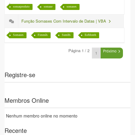
somarproduto
somase
somases
Função Somases Com Intervalo de Datas | VBA
Somases
Fimmês
SumIfs
EoMonth
Página 1 / 2
Próximo
Registre-se
Membros Online
Nenhum membro online no momento
Recente