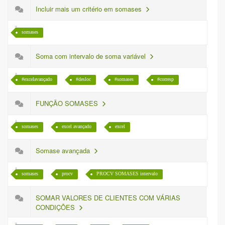
Incluir mais um critério em somases
somases
Soma com intervalo de soma variável
#excelavançado
#desloc
#somases
#corresp
FUNÇÃO SOMASES
somases
excel avançado
excel
Somase avançada
somases
procv
PROCV SOMASES intervalo
SOMAR VALORES DE CLIENTES COM VÁRIAS
CONDIÇÕES