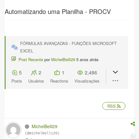
Automatizando uma Planilha - PROCV
FÓRMULAS AVANÇADAS - FUNÇÕES MICROSOFT
EXCEL
Post Recente
por
MichelBelli29
5 anos atrás
5
2
1
2,486
Posts
Usuários
Reactions
Visualizações
RSS
MichelBelli29
(@michelbelli29)