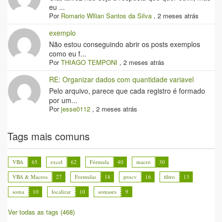
eu ...
Por
Romario Wllian Santos da Silva
,
2 meses atrás
exemplo
Não estou conseguindo abrir os posts exemplos
como eu f...
Por
THIAGO TEMPONI
,
2 meses atrás
RE: Organizar dados com quantidade variavel
Pelo arquivo, parece que cada registro é formado
por um...
Por
jesse0112
,
2 meses atrás
Tags mais comuns
VBA
65
excel
62
Fórmula
40
macro
30
VBA & Macros
27
Formulas
18
procv
16
filtro
13
soma
10
localizar
10
somases
9
Ver todas as tags (468)