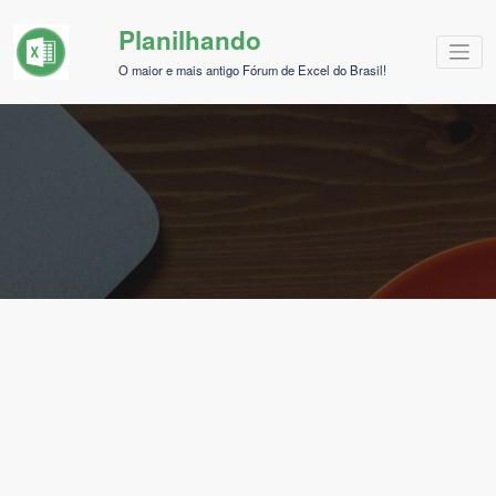
Pular
Planilhando
para
o
O maior e mais antigo Fórum de Excel do Brasil!
conteúdo