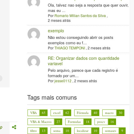
Ola, talvez nao seja a resposta que quer ouvir,
mas eu ...
Por
Romario Wllian Santos da Silva
,
2 meses atrás
exemplo
Não estou conseguindo abrir os posts
exemplos como eu f...
Por
THIAGO TEMPONI
,
2 meses atrás
RE: Organizar dados com quantidade
variavel
Pelo arquivo, parece que cada registro é
formado por um...
Por
jesse0112
,
2 meses atrás
Tags mais comuns
VBA
65
excel
62
Fórmula
40
macro
30
VBA & Macros
27
Formulas
18
procv
16
filtro
13
soma
10
localizar
10
somases
9