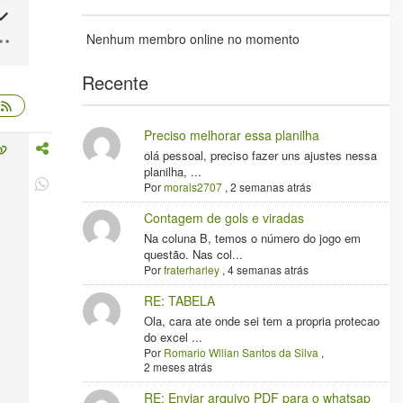
Nenhum membro online no momento
Recente
Preciso melhorar essa planilha
olá pessoal, preciso fazer uns ajustes nessa
planilha, ...
Por
morais2707
,
2 semanas atrás
Contagem de gols e viradas
Na coluna B, temos o número do jogo em
questão. Nas col...
Por
fraterharley
,
4 semanas atrás
RE: TABELA
Ola, cara ate onde sei tem a propria protecao
do excel ...
Por
Romario Wllian Santos da Silva
,
2 meses atrás
RE: Enviar arquivo PDF para o whatsap