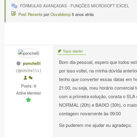
FÓRMULAS AVANÇADAS - FUNÇÕES MICROSOFT EXCEL
Post Recente
por
Osvaldomp
5 anos atrás
Topic starter
Bom dia pessoal, espero que todos es
ponchelli
por isso voltei, na minha dúvida anter
(@ponchelli)
tenho que converter essas datas em hor
Posts: 6
21:00, ou seja, meu horário comercial 
Active Member
com a primeira solução, consta o SLA 
NORMAL (20h) e BAIXO (30h), o maior p
contagem novamente às 09:00
Se puderem me ajudar eu agradeço.