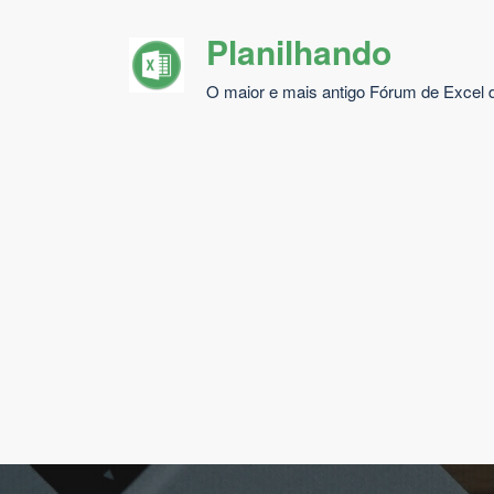
Pular
Planilhando
para
o
O maior e mais antigo Fórum de Excel d
conteúdo