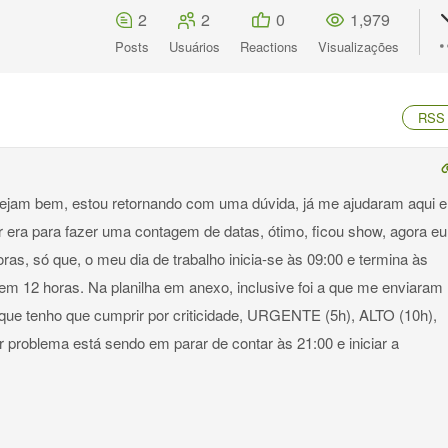
2
2
0
1,979
Posts
Usuários
Reactions
Visualizações
RSS
tejam bem, estou retornando com uma dúvida, já me ajudaram aqui e
ior era para fazer uma contagem de datas, ótimo, ficou show, agora eu
as, só que, o meu dia de trabalho inicia-se às 09:00 e termina às
tem 12 horas. Na planilha em anexo, inclusive foi a que me enviaram
que tenho que cumprir por criticidade, URGENTE (5h), ALTO (10h),
roblema está sendo em parar de contar às 21:00 e iniciar a