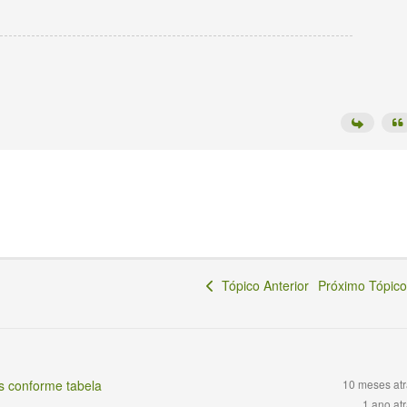
Tópico Anterior
Próximo Tópi
es conforme tabela
10 meses at
1 ano at