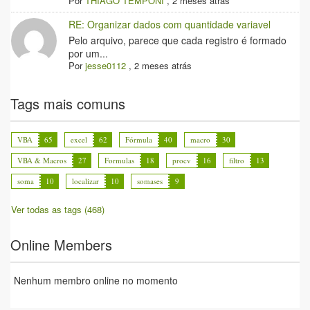
Por
THIAGO TEMPONI
,
2 meses atrás
RE: Organizar dados com quantidade variavel
Pelo arquivo, parece que cada registro é formado
por um...
Por
jesse0112
,
2 meses atrás
Tags mais comuns
VBA
65
excel
62
Fórmula
40
macro
30
VBA & Macros
27
Formulas
18
procv
16
filtro
13
soma
10
localizar
10
somases
9
Ver todas as tags (468)
Online Members
Nenhum membro online no momento