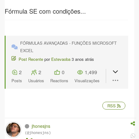
Fórmula SE com condições...
FÓRMULAS AVANÇADAS - FUNÇÕES MICROSOFT
EXCEL
Post Recente
por
Estevaoba
3 anos atrás
2
2
0
1,499
Posts
Usuários
Reactions
Visualizações
RSS
jhonesjns
(@jhonesjns)