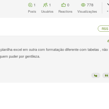
1
1
0
778
Posts
Usuários
Reactions
Visualizações
RSS
 planilha excel em outra com formatação diferente com tabelas , não
guem puder por gentileza.