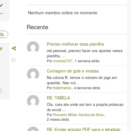
Nenhum membro online no momento
Recente
Preciso melhorar essa planilha
olá pessoal, preciso fazer uns ajustes nessa
planilha, ...
Por
morais2707
,
1 semana atrás
Contagem de gols e viradas
Na coluna B, temos o número do jogo em
questão. Nas col...
Por
fraterharley
,
4 semanas atrás
RE: TABELA
Ola, cara ate onde sei tem a propria protecao
do excel ...
Por
Romario Wllian Santos da Silva
,
2 meses atrás
RE: Enviar arquivo PDF para o whatsap