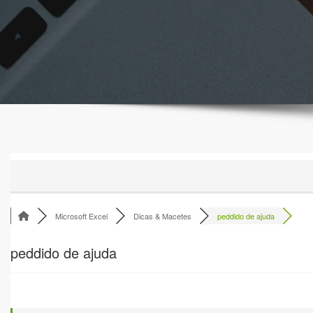
Microsoft Excel
Dicas & Macetes
peddido de ajuda
peddido de ajuda