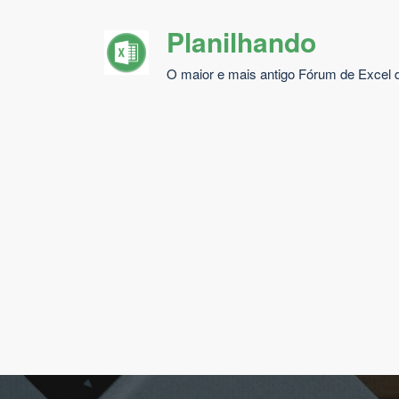
Pular
Planilhando
para
o
O maior e mais antigo Fórum de Excel d
conteúdo