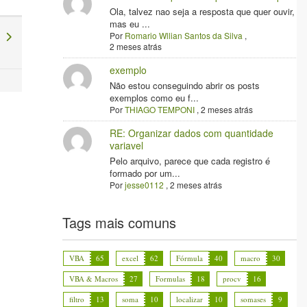
Ola, talvez nao seja a resposta que quer ouvir,
mas eu ...
co
Por
Romario Wllian Santos da Silva
,
2 meses atrás
exemplo
Não estou conseguindo abrir os posts
exemplos como eu f...
Por
THIAGO TEMPONI
,
2 meses atrás
RE: Organizar dados com quantidade
variavel
Pelo arquivo, parece que cada registro é
formado por um...
Por
jesse0112
,
2 meses atrás
Tags mais comuns
VBA
65
excel
62
Fórmula
40
macro
30
VBA & Macros
27
Formulas
18
procv
16
filtro
13
soma
10
localizar
10
somases
9