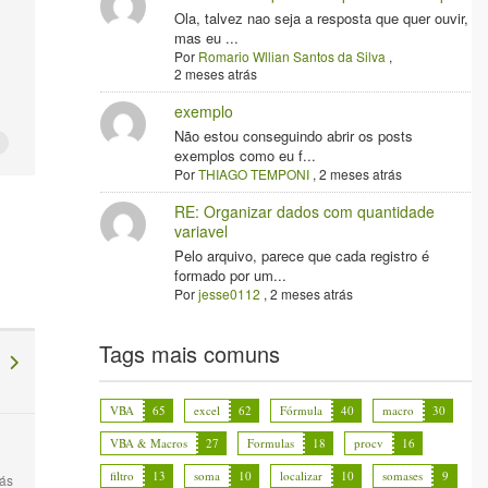
Ola, talvez nao seja a resposta que quer ouvir,
mas eu ...
Por
Romario Wllian Santos da Silva
,
2 meses atrás
exemplo
Não estou conseguindo abrir os posts
exemplos como eu f...
Por
THIAGO TEMPONI
,
2 meses atrás
RE: Organizar dados com quantidade
variavel
Pelo arquivo, parece que cada registro é
formado por um...
Por
jesse0112
,
2 meses atrás
Tags mais comuns
co
VBA
65
excel
62
Fórmula
40
macro
30
VBA & Macros
27
Formulas
18
procv
16
filtro
13
soma
10
localizar
10
somases
9
rás