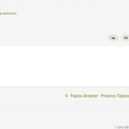
 by
leosoccol
Tópico Anterior
Próximo Tópi
1 ano at