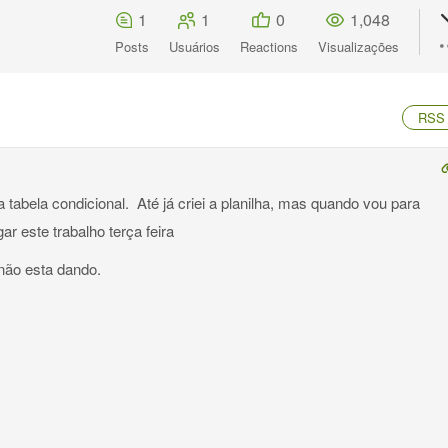
1
1
0
1,048
Posts
Usuários
Reactions
Visualizações
RSS
 tabela condicional. Até já criei a planilha, mas quando vou para
ar este trabalho terça feira
não esta dando.