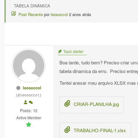
TABELA DINÂMICA
Post Recente
por
leosoccol
2 anos atrás
Topic starter
Boa tarde, tudo bem? Preciso criar uma
tabela dinamica da erro. Preciso entreg
Tentei anexar meu arquivo XLSX mas 
leosoccol
(@leosoccol)
CRIAR-PLANILHA.jpg
Posts: 12
Active Member
TRABALHO-FINAL-1.xlsx