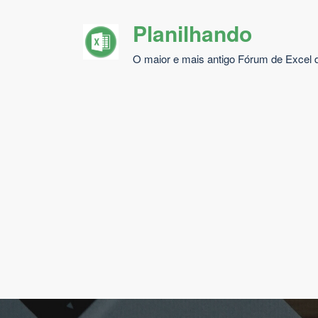
Pular
Planilhando
para
o
O maior e mais antigo Fórum de Excel d
conteúdo