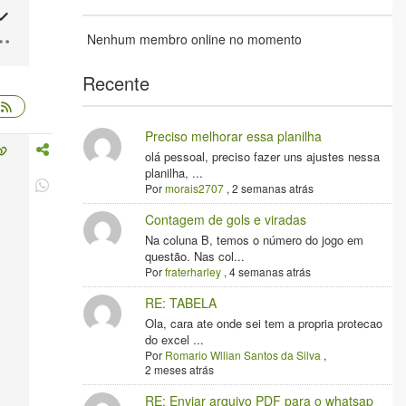
Nenhum membro online no momento
Recente
Preciso melhorar essa planilha
olá pessoal, preciso fazer uns ajustes nessa
planilha, ...
Por
morais2707
,
2 semanas atrás
Contagem de gols e viradas
Na coluna B, temos o número do jogo em
questão. Nas col...
Por
fraterharley
,
4 semanas atrás
RE: TABELA
Ola, cara ate onde sei tem a propria protecao
do excel ...
Por
Romario Wllian Santos da Silva
,
2 meses atrás
RE: Enviar arquivo PDF para o whatsap