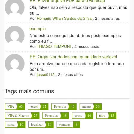
RE: Enviar arquivo PDF para o whatsap
Ola, talvez nao seja a resposta que quer ouvir, mas
eu ...
Por
Romario Wllian Santos da Silva
,
2 meses atrás
exemplo
Não estou conseguindo abrir os posts exemplos
como eu f...
Por
THIAGO TEMPONI
,
2 meses atrás
RE: Organizar dados com quantidade variavel
Pelo arquivo, parece que cada registro é formado
por um...
Por
jesse0112
,
2 meses atrás
Tags mais comuns
VBA
65
excel
62
Fórmula
40
macro
30
VBA & Macros
27
Formulas
18
procv
16
filtro
13
soma
10
localizar
10
somases
9