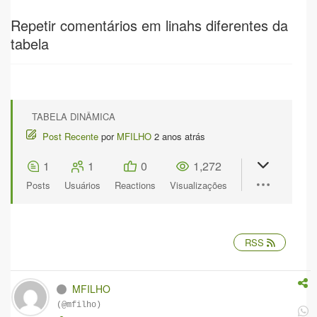
Repetir comentários em linahs diferentes da
tabela
TABELA DINÂMICA
Post Recente
por
MFILHO
2 anos atrás
1
1
0
1,272
Posts
Usuários
Reactions
Visualizações
RSS
MFILHO
(@mfilho)