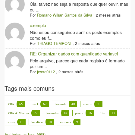
Ola, talvez nao seja a resposta que quer ouvir, mas
eu ...
Por
Romario Wllian Santos da Silva
,
2 meses atrás
exemplo
Não estou conseguindo abrir os posts exemplos
como eu f...
Por
THIAGO TEMPONI
,
2 meses atrás
RE: Organizar dados com quantidade variavel
Pelo arquivo, parece que cada registro é formado
por um...
Por
jesse0112
,
2 meses atrás
Tags mais comuns
VBA
65
excel
62
Fórmula
40
macro
30
VBA & Macros
27
Formulas
18
procv
16
filtro
13
soma
10
localizar
10
somases
9
Ver todas as tags (468)