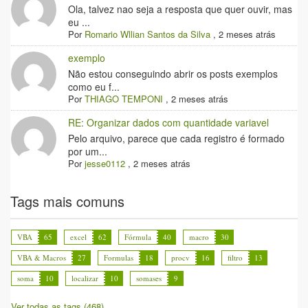
Ola, talvez nao seja a resposta que quer ouvir, mas
eu ...
Por
Romario Wllian Santos da Silva
,
2 meses atrás
exemplo
Não estou conseguindo abrir os posts exemplos
como eu f...
Por
THIAGO TEMPONI
,
2 meses atrás
RE: Organizar dados com quantidade variavel
Pelo arquivo, parece que cada registro é formado
por um...
Por
jesse0112
,
2 meses atrás
Tags mais comuns
VBA
65
excel
62
Fórmula
40
macro
30
VBA & Macros
27
Formulas
18
procv
16
filtro
13
soma
10
localizar
10
somases
9
Ver todas as tags (468)