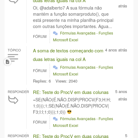
duas letras iguais na col A
atrás
Oi, @adalberto7 A sua fórmula não
mantém a função somarproduto(), que
está presente na minha planilha-principal
com outras funções importantes. Agua...
Fórmulas Avançadas - Funções
FÓRUM
Microsoft Excel
4 anos atrás
A soma de textos começando com
TÓPICO
duas letras iguais na col A
Fórmulas Avançadas - Funções
FÓRUM
Microsoft Excel
Replies: 6
Views: 2040
5 anos
RE: Teste do ProcV em duas colunas
RESPONDER
atrás
=SE(NÃO(É.NÃO.DISP(PROCV(F3;H:H;
1;0)));1;SE(NÃO(É.NÃO.DISP(PROCV(
F3;I:I;1;0)));1;0))
Fórmulas Avançadas - Funções
FÓRUM
Microsoft Excel
5
RE: Teste do ProcV em duas colunas
RESPONDER