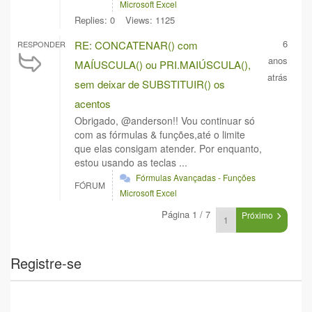
Microsoft Excel
Replies: 0
Views: 1125
6
RE: CONCATENAR() com
RESPONDER
anos
MAÍUSCULA() ou PRI.MAIÚSCULA(),
atrás
sem deixar de SUBSTITUIR() os
acentos
Obrigado, @anderson!! Vou continuar só
com as fórmulas & funções,até o limite
que elas consigam atender. Por enquanto,
estou usando as teclas ...
Fórmulas Avançadas - Funções
FÓRUM
Microsoft Excel
Página 1 / 7
Próximo
Registre-se