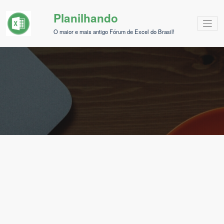
Pular
Planilhando
para
o
O maior e mais antigo Fórum de Excel do Brasil!
conteúdo