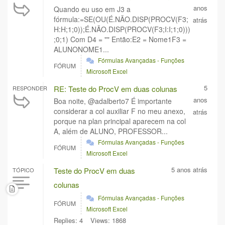
anos
Quando eu uso em J3 a
fórmula:=SE(OU(É.NÃO.DISP(PROCV(F3;
atrás
H:H;1;0));É.NÃO.DISP(PROCV(F3;I:I;1;0)))
;0;1) Com D4 = "" Então:E2 = Nome1F3 =
ALUNONOME1...
Fórmulas Avançadas - Funções
FÓRUM
Microsoft Excel
5
RE: Teste do ProcV em duas colunas
RESPONDER
anos
Boa noite, @adalberto7 É importante
considerar a col auxiliar F no meu anexo,
atrás
porque na plan principal aparecem na col
A, além de ALUNO, PROFESSOR...
Fórmulas Avançadas - Funções
FÓRUM
Microsoft Excel
5 anos atrás
Teste do ProcV em duas
TÓPICO
colunas
Fórmulas Avançadas - Funções
FÓRUM
Microsoft Excel
Replies: 4
Views: 1868