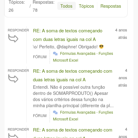
Tópicos:
Respostas:
/
Todos
Tópicos
Respostas
26
78
4 anos
RE: A soma de textos começando
RESPONDER
atrás
com duas letras iguais na col A
\o/ Perfeito, @daphne! Obrigado!
Fórmulas Avançadas - Funções
FÓRUM
Microsoft Excel
4
RE: A soma de textos começando com
RESPONDER
anos
duas letras iguais na col A
atrás
Entendi. Não é possível outra função
dentro de SOMARPRODUTO() Apesar
dos vários critérios dessa função na
minha planilha-principal (diferente da pl...
Fórmulas Avançadas - Funções
FÓRUM
Microsoft Excel
4
RE: A soma de textos começando com
RESPONDER
anos