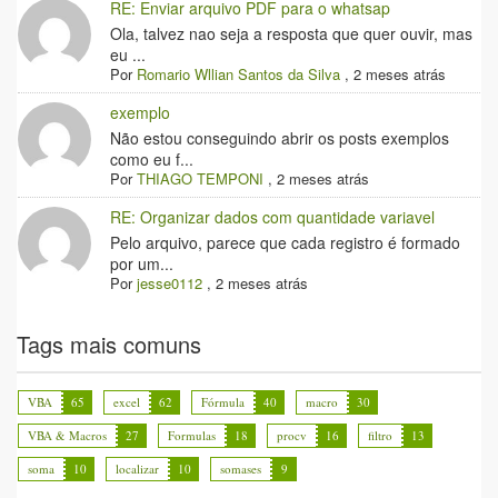
RE: Enviar arquivo PDF para o whatsap
Ola, talvez nao seja a resposta que quer ouvir, mas
eu ...
Por
Romario Wllian Santos da Silva
,
2 meses atrás
exemplo
Não estou conseguindo abrir os posts exemplos
como eu f...
Por
THIAGO TEMPONI
,
2 meses atrás
RE: Organizar dados com quantidade variavel
Pelo arquivo, parece que cada registro é formado
por um...
Por
jesse0112
,
2 meses atrás
Tags mais comuns
VBA
65
excel
62
Fórmula
40
macro
30
VBA & Macros
27
Formulas
18
procv
16
filtro
13
soma
10
localizar
10
somases
9