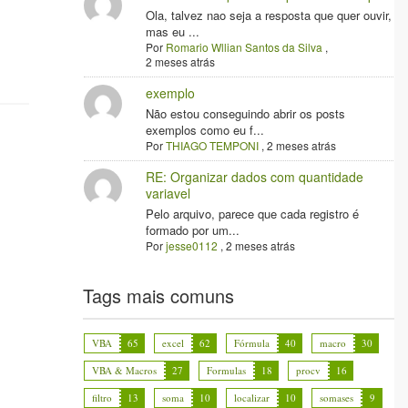
Ola, talvez nao seja a resposta que quer ouvir,
mas eu ...
Por
Romario Wllian Santos da Silva
,
2 meses atrás
exemplo
Não estou conseguindo abrir os posts
exemplos como eu f...
Por
THIAGO TEMPONI
,
2 meses atrás
RE: Organizar dados com quantidade
variavel
Pelo arquivo, parece que cada registro é
formado por um...
Por
jesse0112
,
2 meses atrás
Tags mais comuns
VBA
65
excel
62
Fórmula
40
macro
30
VBA & Macros
27
Formulas
18
procv
16
filtro
13
soma
10
localizar
10
somases
9