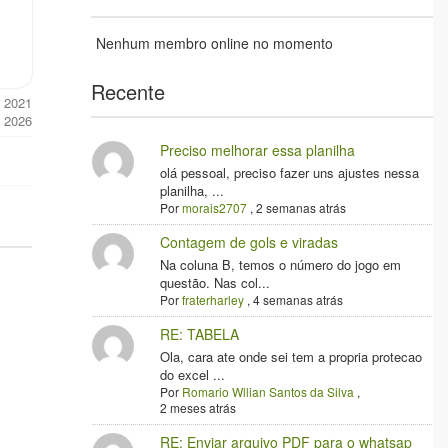
Nenhum membro online no momento
Recente
, 2021
, 2026
Preciso melhorar essa planilha
olá pessoal, preciso fazer uns ajustes nessa
planilha, ...
Por
morais2707
,
2 semanas atrás
Contagem de gols e viradas
Na coluna B, temos o número do jogo em
questão. Nas col...
Por
fraterharley
,
4 semanas atrás
RE: TABELA
Ola, cara ate onde sei tem a propria protecao
do excel ...
Por
Romario Wllian Santos da Silva
,
2 meses atrás
RE: Enviar arquivo PDF para o whatsap