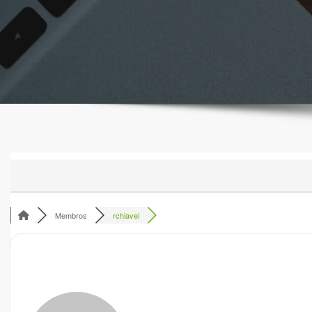
Membros
rchiavel