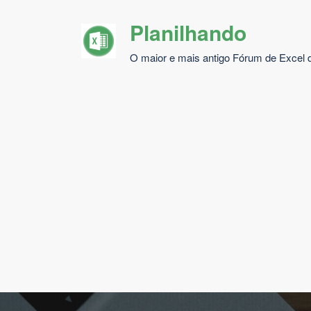
Pular
Planilhando
para
o
O maior e mais antigo Fórum de Excel d
conteúdo