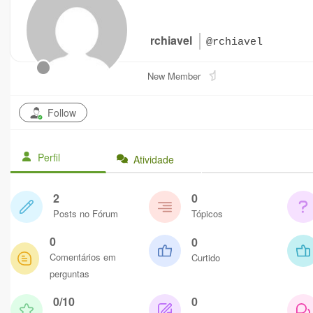
rchiavel
@rchiavel
New Member
Follow
Perfil
Atividade
2
0
Posts no Fórum
Tópicos
0
0
Comentários em
Curtido
perguntas
0/10
0