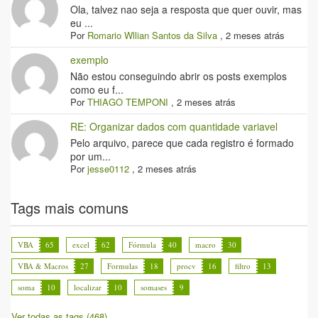
Ola, talvez nao seja a resposta que quer ouvir, mas
eu ...
Por
Romario Wllian Santos da Silva
,
2 meses atrás
exemplo
Não estou conseguindo abrir os posts exemplos
como eu f...
Por
THIAGO TEMPONI
,
2 meses atrás
RE: Organizar dados com quantidade variavel
Pelo arquivo, parece que cada registro é formado
por um...
Por
jesse0112
,
2 meses atrás
Tags mais comuns
VBA
65
excel
62
Fórmula
40
macro
30
VBA & Macros
27
Formulas
18
procv
16
filtro
13
soma
10
localizar
10
somases
9
Ver todas as tags (468)