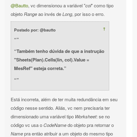
@Bautto
, vc dimensionou a variável "
col
" como tipo
objeto
Range
ao invés de
Long
, por isso o erro.
↑
Postado por: @bautto
Também tenho dúvida de que a instrução
"Sheets(Plan).Cells(lin, col).Value =
MesRef" esteja correta.
Está incorreta, além de ter muita redundância em seu
código nesse sentido. Aliás, vc nem precisaria ter
dimensionado uma variável tipo
Worksheet
: se no
código vc usa o
CodeName
do objeto pra retornar o
Name
pra então atribuir a um objeto do mesmo tipo