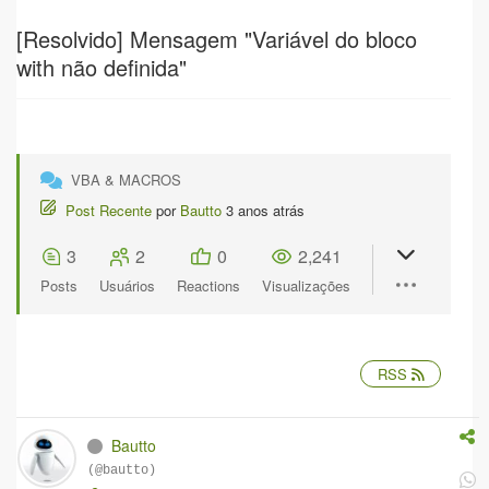
[Resolvido]
Mensagem "Variável do bloco
with não definida"
VBA & MACROS
Post Recente
por
Bautto
3 anos atrás
3
2
0
2,241
Posts
Usuários
Reactions
Visualizações
RSS
Bautto
(@bautto)