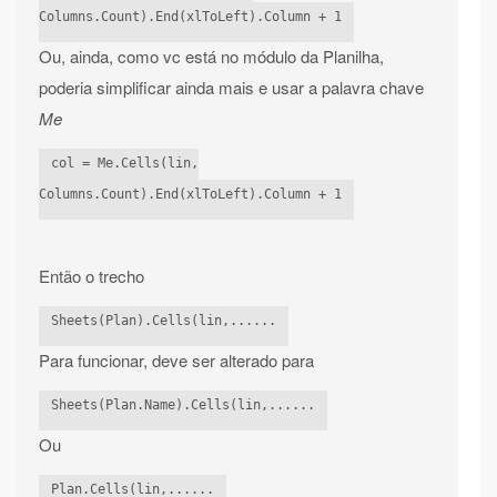
Columns.Count).End(xlToLeft).Column + 1
Ou, ainda, como vc está no módulo da Planilha,
poderia simplificar ainda mais e usar a palavra chave
Me
col = Me.Cells(lin,
Columns.Count).End(xlToLeft).Column + 1
Então o trecho
Sheets(Plan).Cells(lin,......
Para funcionar, deve ser alterado para
Sheets(Plan.Name).Cells(lin,......
Ou
Plan.Cells(lin,......