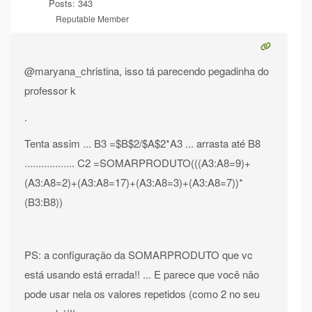
Posts: 343
Reputable Member
@maryana_christina, isso tá parecendo pegadinha do
professor k
.
Tenta assim ... B3 =$B$2/$A$2*A3 ... arrasta até B8
.................. C2 =SOMARPRODUTO(((A3:A8=9)+
(A3:A8=2)+(A3:A8=17)+(A3:A8=3)+(A3:A8=7))*
(B3:B8))
PS: a configuração da SOMARPRODUTO que vc
está usando está errada!! ... E parece que você não
pode usar nela os valores repetidos (como 2 no seu