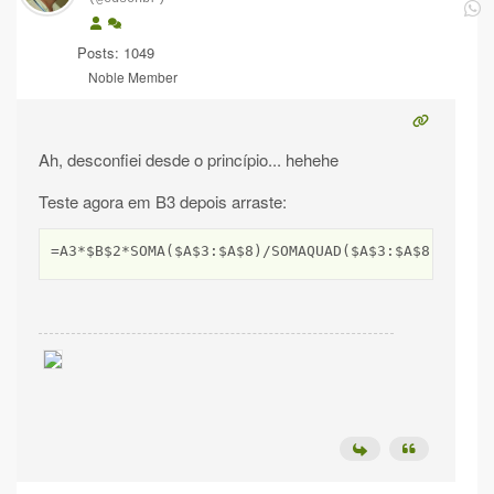
Posts: 1049
Noble Member
Ah, desconfiei desde o princípio... hehehe
Teste agora em B3 depois arraste:
=A3*$B$2*SOMA($A$3:$A$8)/SOMAQUAD($A$3:$A$8)