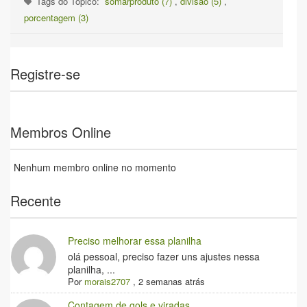
Tags do Tópico:
somarproduto (7)
,
divisão (5)
,
porcentagem (3)
Registre-se
Membros Online
Nenhum membro online no momento
Recente
Preciso melhorar essa planilha
olá pessoal, preciso fazer uns ajustes nessa
planilha, ...
Por
morais2707
,
2 semanas atrás
Contagem de gols e viradas