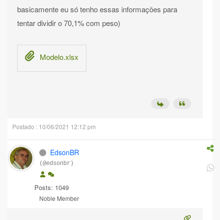
basicamente eu só tenho essas informações para
tentar dividir o 70,1% com peso)
Modelo.xlsx
Postado : 10/06/2021 12:12 pm
EdsonBR
(@edsonbr)
Posts: 1049
Noble Member