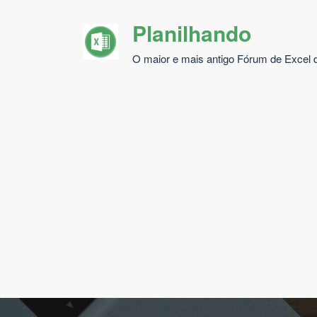
Pular
Planilhando
para
o
O maior e mais antigo Fórum de Excel d
conteúdo