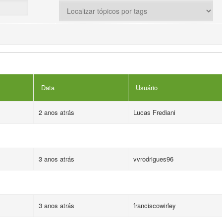
Data
Usuário
2 anos atrás
Lucas Frediani
3 anos atrás
vvrodrigues96
3 anos atrás
franciscowirley