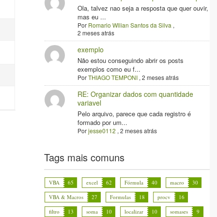
Ola, talvez nao seja a resposta que quer ouvir,
mas eu ...
Por
Romario Wllian Santos da Silva
,
2 meses atrás
exemplo
Não estou conseguindo abrir os posts
exemplos como eu f...
Por
THIAGO TEMPONI
,
2 meses atrás
RE: Organizar dados com quantidade
variavel
Pelo arquivo, parece que cada registro é
formado por um...
Por
jesse0112
,
2 meses atrás
Tags mais comuns
VBA
65
excel
62
Fórmula
40
macro
30
VBA & Macros
27
Formulas
18
procv
16
filtro
13
soma
10
localizar
10
somases
9