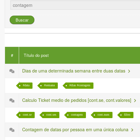
#
Título do post
Dias de uma determinada semana entre duas datas
#data
#semana
#dias #contagem
Calculo Ticket medio de pedidos [cont.se, cont.valores]
cont.se
cont.ses
contagem
cont.num
filtro
Contagem de datas por pessoa em uma única coluna