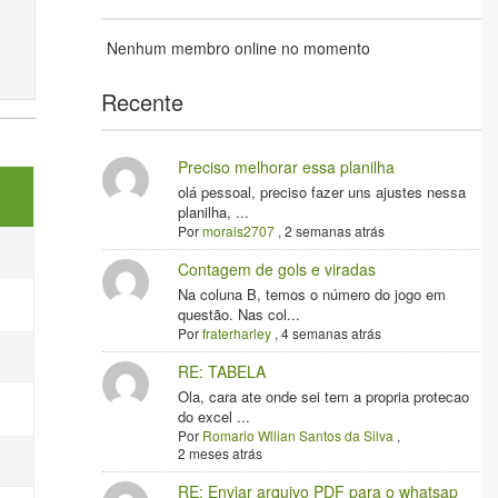
Nenhum membro online no momento
Recente
Preciso melhorar essa planilha
olá pessoal, preciso fazer uns ajustes nessa
planilha, ...
Por
morais2707
,
2 semanas atrás
Contagem de gols e viradas
Na coluna B, temos o número do jogo em
questão. Nas col...
Por
fraterharley
,
4 semanas atrás
RE: TABELA
Ola, cara ate onde sei tem a propria protecao
do excel ...
Por
Romario Wllian Santos da Silva
,
2 meses atrás
RE: Enviar arquivo PDF para o whatsap