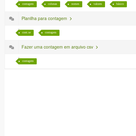
contagem
colunas
nomes
valores
básico
Planilha para contagem
cont.se
contagem
Fazer uma contagem em arquivo csv
contagem