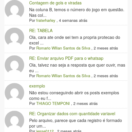
Contagem de gols e viradas
Na coluna B, temos o número do jogo em questão.
Nas col...
Por
fraterharley
,
4 semanas atrás
RE: TABELA
Ola, cara ate onde sei tem a propria protecao do
excel ...
Por
Romario Wllian Santos da Silva
,
2 meses atrás
RE: Enviar arquivo PDF para o whatsap
Ola, talvez nao seja a resposta que quer ouvir, mas
eu ...
Por
Romario Wllian Santos da Silva
,
2 meses atrás
exemplo
Não estou conseguindo abrir os posts exemplos
como eu f...
Por
THIAGO TEMPONI
,
2 meses atrás
RE: Organizar dados com quantidade variavel
Pelo arquivo, parece que cada registro é formado
por um...
Por
jesse0112
,
2 meses atrás