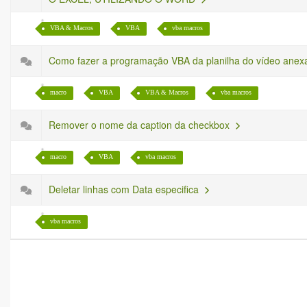
VBA & Macros
VBA
vba macros
Como fazer a programação VBA da planilha do vídeo ane
macro
VBA
VBA & Macros
vba macros
Remover o nome da caption da checkbox
macro
VBA
vba macros
Deletar linhas com Data especifica
vba macros