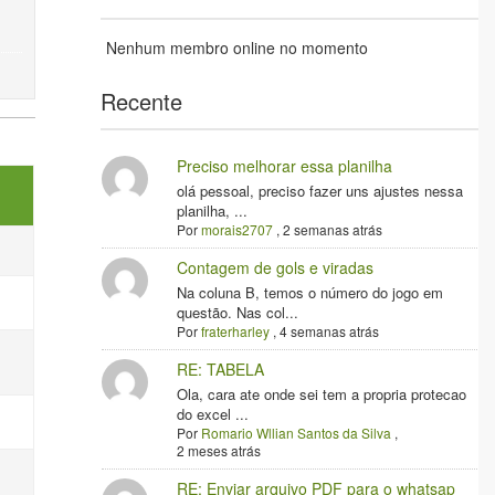
Nenhum membro online no momento
Recente
Preciso melhorar essa planilha
olá pessoal, preciso fazer uns ajustes nessa
planilha, ...
Por
morais2707
,
2 semanas atrás
Contagem de gols e viradas
Na coluna B, temos o número do jogo em
questão. Nas col...
Por
fraterharley
,
4 semanas atrás
RE: TABELA
Ola, cara ate onde sei tem a propria protecao
do excel ...
Por
Romario Wllian Santos da Silva
,
2 meses atrás
RE: Enviar arquivo PDF para o whatsap