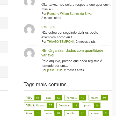
Ola, talvez nao seja a resposta que quer ouvir,
mas eu ...
Por
Romario Wllian Santos da Silva
,
2 meses atrás
exemplo
Não estou conseguindo abrir os posts
exemplos como eu f...
Por
THIAGO TEMPONI
,
2 meses atrás
RE: Organizar dados com quantidade
variavel
Pelo arquivo, parece que cada registro é
formado por um...
Por
jesse0112
,
2 meses atrás
Tags mais comuns
VBA
65
excel
62
Fórmula
40
macro
30
VBA & Macros
27
Formulas
18
procv
16
filtro
13
soma
10
localizar
10
somases
9