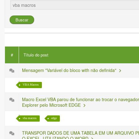
#
Título do post
Mensagem "Variável do bloco with não definida"
VBA Macros
Macro Excel VBA parou de funcionar ao trocar o navegador
Explorer pelo Microsoft EDGE
vba macros
edge
TRANSPOR DADOS DE UMA TABELA EM UM ARQUIVO P
O EXCEL, UTILIZANDO O WORD