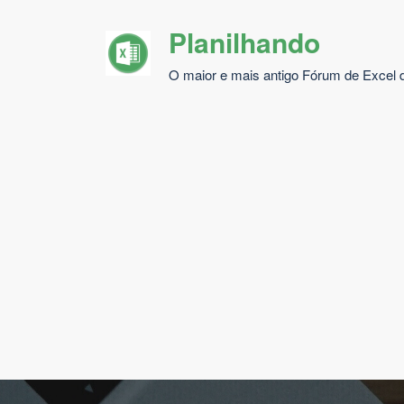
Pular
Planilhando
para
o
O maior e mais antigo Fórum de Excel d
conteúdo