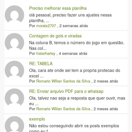
Preciso melhorar essa planilha
olá pessoal, preciso fazer uns ajustes nessa
planilha, ...
Por
morais2707
,
2 semanas atrás
Contagem de gols e viradas
Na coluna B, temos o número do jogo em questão.
Nas col...
Por
fraterharley
,
4 semanas atrás
RE: TABELA
Ola, cara ate onde sei tem a propria protecao do
excel ...
Por
Romario Wllian Santos da Silva
,
2 meses atrás
RE: Enviar arquivo PDF para o whatsap
Ola, talvez nao seja a resposta que quer ouvir, mas
eu ...
Por
Romario Wllian Santos da Silva
,
2 meses atrás
exemplo
Não estou conseguindo abrir os posts exemplos
como eu f...