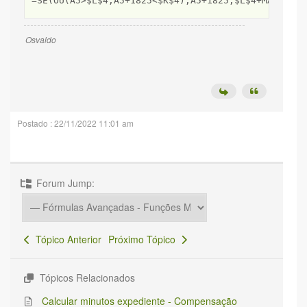
=SE(OU(A5>$L$4;A5+1825<$K$4);A5+1825;$L$4+MÁXIMO(A
Osvaldo
Postado : 22/11/2022 11:01 am
Forum Jump:
Tópico Anterior
Próximo Tópico
Tópicos Relacionados
Calcular minutos expediente - Compensação