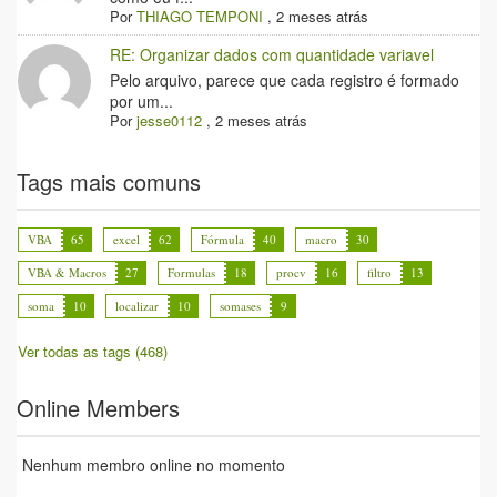
Por
THIAGO TEMPONI
,
2 meses atrás
RE: Organizar dados com quantidade variavel
Pelo arquivo, parece que cada registro é formado
por um...
Por
jesse0112
,
2 meses atrás
Tags mais comuns
VBA
65
excel
62
Fórmula
40
macro
30
VBA & Macros
27
Formulas
18
procv
16
filtro
13
soma
10
localizar
10
somases
9
Ver todas as tags (468)
Online Members
Nenhum membro online no momento