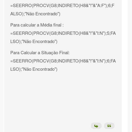
=SEERRO(PROCV(G8;INDIRETO(H8&"!"&"A:F");6;F
ALSO);"Não Encontrado")
Para calcular a Média final :
=SEERRO(PROCV(G8;INDIRETO(H8&"!"&"I:N");5;FA
LSO);"Não Encontrado")
Para Calcular a Situação Final:
=SEERRO(PROCV(G8;INDIRETO(H8&"!"&"I:N");6;FA
LSO);"Não Encontrado")