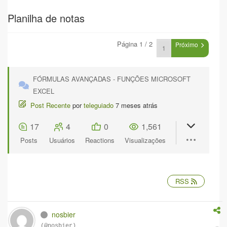
Planilha de notas
Página 1 / 2
Próximo
FÓRMULAS AVANÇADAS - FUNÇÕES MICROSOFT
EXCEL
Post Recente
por
teleguiado
7 meses atrás
17
4
0
1,561
Posts
Usuários
Reactions
Visualizações
RSS
nosbier
(@nosbier)