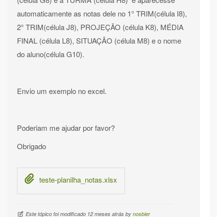
automaticamente as notas dele no 1° TRIM(célula I8),
2° TRIM(célula J8), PROJEÇÃO (célula K8), MÉDIA
FINAL (célula L8), SITUAÇÂO (célula M8) e o nome
do aluno(célula G10).
Envio um exemplo no excel.
Poderiam me ajudar por favor?
Obrigado
teste-planilha_notas.xlsx
Este tópico foi modificado 12 meses atrás by
nosbier