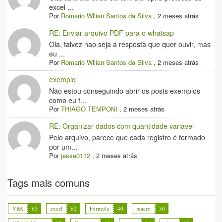
excel ...
Por
Romario Wllian Santos da Silva
,
2 meses atrás
RE: Enviar arquivo PDF para o whatsap
Ola, talvez nao seja a resposta que quer ouvir, mas
eu ...
Por
Romario Wllian Santos da Silva
,
2 meses atrás
exemplo
Não estou conseguindo abrir os posts exemplos
como eu f...
Por
THIAGO TEMPONI
,
2 meses atrás
RE: Organizar dados com quantidade variavel
Pelo arquivo, parece que cada registro é formado
por um...
Por
jesse0112
,
2 meses atrás
Tags mais comuns
VBA
65
excel
62
Fórmula
40
macro
30