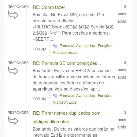
3
RE: Como fazer
RESPONDER
anos
Bom dia. No Excel 365, cole em J7 e
arraste para a direita:
atrás
=FILTRO(Sorteio!$C$2:$Q$2;Sorteio!$C$
2:$Q$2=N4;"") Para versões anteriores:
=SEERR...
Fórmulas Avançadas - Funções
FÓRUM
Microsoft Excel
3
RE: Fórmula SE com condições...
RESPONDER
anos
Boa tarde. Eu fiz com PROCV buscando
da tabela auxiliar onde constam os fatores
atrás
de demanda, conforme o número de
aparelhos. Veja se é possível apr...
Fórmulas Avançadas - Funções
FÓRUM
Microsoft Excel
3
RE: Filtrar nomes duplicados com
RESPONDER
anos
códigos diferentes
atrás
Boa tarde. Delete os valores que estão no
intervalo E2:H2 e experimente as