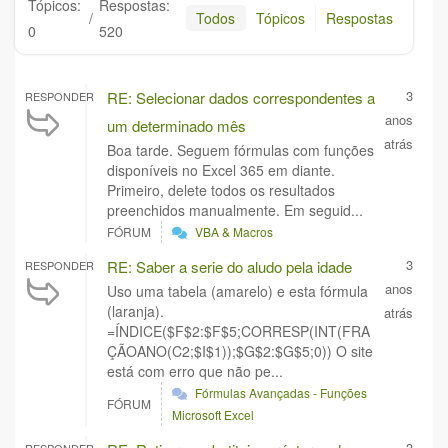
Tópicos:
Respostas:
/
Todos
Tópicos
Respostas
0
520
3
RE: Selecionar dados correspondentes a
RESPONDER
anos
um determinado mês
atrás
Boa tarde. Seguem fórmulas com funções
disponíveis no Excel 365 em diante.
Primeiro, delete todos os resultados
preenchidos manualmente. Em seguid...
FÓRUM
VBA & Macros
3
RE: Saber a serie do aludo pela idade
RESPONDER
anos
Uso uma tabela (amarelo) e esta fórmula
(laranja).
atrás
=ÍNDICE($F$2:$F$5;CORRESP(INT(FRA
ÇÃOANO(C2;$I$1));$G$2:$G$5;0)) O site
está com erro que não pe...
Fórmulas Avançadas - Funções
FÓRUM
Microsoft Excel
3