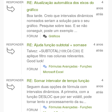
4
RE: Atualização automática dos eixos do
RESPONDER
anos
gráfico
atrás
Boa tarde. Creio que intervalos dinâmicos
nomeados seriam a solução para o seu
gráfico. Pesquise sobre isso. E se não
conseguir, poste um exemplo ...
FÓRUM
Gráficos
4 anos
RE: Ajuda função subtotal + somase
RESPONDER
atrás
Talvez: =SUBTOTAL(109;C6:C30) E
aplique filtro nas colunas relevantes.
Good luck!
Fórmulas Avançadas - Funções
FÓRUM
Microsoft Excel
4
RE: Somar intervalor de tempo função
RESPONDER
anos
Seguem duas opções de fórmula com
intervalos dinâmicos. A primeira, com a
atrás
função DESLOC que por ser volátil, pode
tornar lento o processamento da su...
Fórmulas Avançadas - Funções
FÓRUM