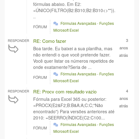
fórmulas abaixo. Em E2:
=ÚNICO(FILTRO(B2:B310;B2:B310<>"")).
..
Fórmulas Avançadas - Funções
FÓRUM
Microsoft Excel
3
RE: Como fazer
RESPONDER
anos
Boa tarde. Eu baixei a sua planilha, mas
não entendi o que você pretende fazer.
atrás
Você quer listar os números repetidos de
onde exatamente?Seria de ...
Fórmulas Avançadas - Funções
FÓRUM
Microsoft Excel
4
RE: Procv com resultado vazio
RESPONDER
anos
Fórmula para Excel 365 ou posterior:
=PROCX(E2&F2;B:B&A:A;C:C;"Não
atrás
encontrado") Para versões anteriores até
2010: =SEERRO(ÍNDICE(C2:C100...
Fórmulas Avançadas - Funções
FÓRUM
Microsoft Excel