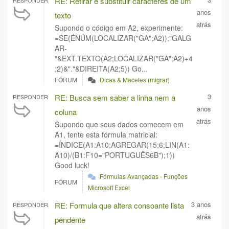
RE: Retirar e substituir carácteres de um
RESPONDER
anos
texto
atrás
Supondo o código em A2, experimente:
=SE(ÉNÚM(LOCALIZAR("GA";A2));"GALG
AR-
"&EXT.TEXTO(A2;LOCALIZAR("GA";A2)+4
;2)&"."&DIREITA(A2;5)) Go...
FÓRUM
Dicas & Macetes (migrar)
3
RE: Busca sem saber a linha nem a
RESPONDER
anos
coluna
atrás
Supondo que seus dados comecem em
A1, tente esta fórmula matricial:
=ÍNDICE(A1:A10;AGREGAR(15;6;LIN(A1:
A10)/(B1:F10="PORTUGUÊS6B");1))
Good luck!
Fórmulas Avançadas - Funções
FÓRUM
Microsoft Excel
3 anos
RE: Formula que altera consoante lista
RESPONDER
atrás
pendente